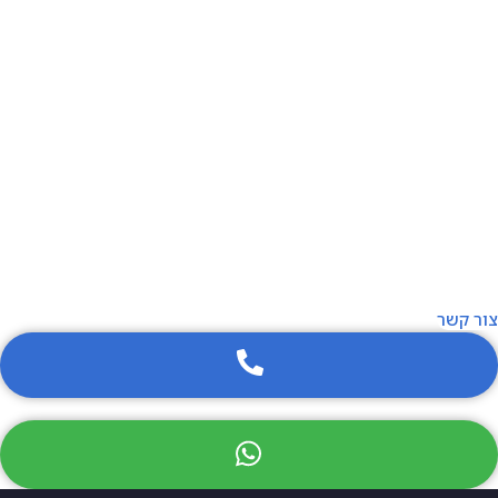
eSIM לקנדה
eSIM לבריטניה
eSIM לפורטוגל
eSIM לגרמניה
חבילות
סים מקומי (Local SIM)
סים אזורי (Regional SIM)
סים גלובלי (Global sim)
צור קשר