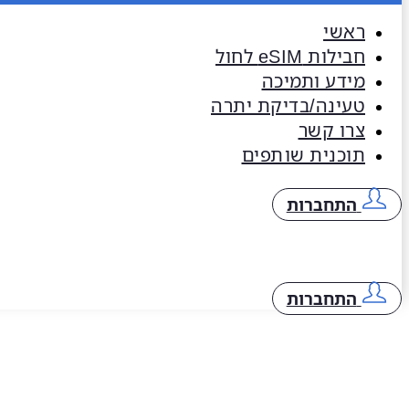
ראשי
חבילות eSIM​ לחול
מידע ותמיכה
טעינה/בדיקת יתרה
צרו קשר
תוכנית שותפים
התחברות
התחברות
ESIM לeSIM