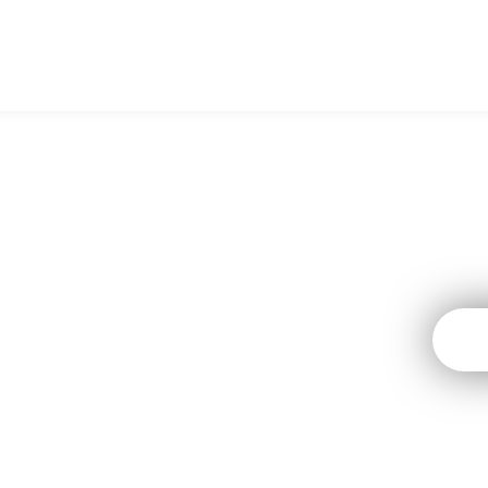
E לeSIM לגרינלנד