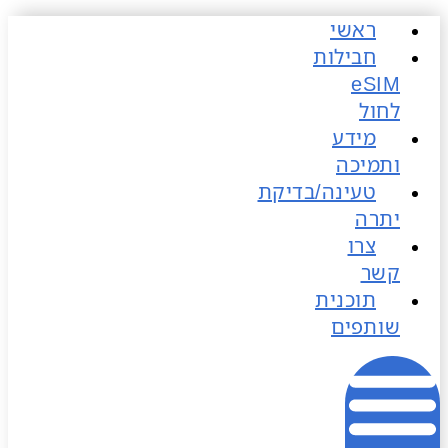
ראשי
כן
חבילות
לחול
מידע
ותמיכה
טעינה/בדיקת
יתרה
צרו
קשר
תוכנית
שותפים