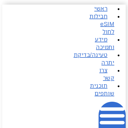
ראשי
כן
חבילות
לחול
מידע
ותמיכה
טעינה/בדיקת
יתרה
צרו
קשר
תוכנית
שותפים