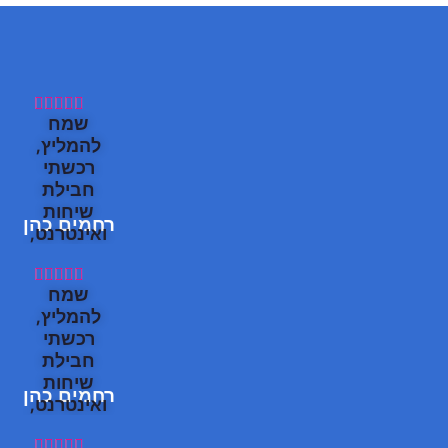





שמח
להמליץ,
רכשתי
חבילת
שיחות
רחמים כהן
ואינטרנט,
קליטה
מעולה!





שמח
תודה
להמליץ,
תוך כמה
רכשתי
דקות
חבילת
הצלחתי
שיחות
רחמים כהן
להתחבר,
ואינטרנט,
וכבר תוך
קליטה
כמה דקות




