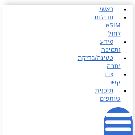
ראשי
כן
חבילות
לחול
מידע
ותמיכה
טעינה/בדיקת
יתרה
צרו
קשר
תוכנית
שותפים