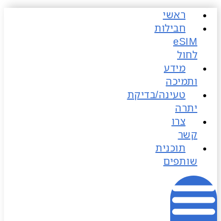
ראשי
כן
חבילות
לחול
מידע
ותמיכה
טעינה/בדיקת
יתרה
צרו
קשר
תוכנית
שותפים