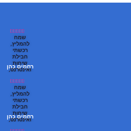





שמח
להמליץ,
רכשתי
חבילת
שיחות
רחמים כהן
ואינטרנט,
קליטה
מעולה!





שמח
תודה
להמליץ,
תוך כמה
רכשתי
דקות
חבילת
הצלחתי
שיחות
רחמים כהן
להתחבר,
ואינטרנט,
וכבר תוך
קליטה