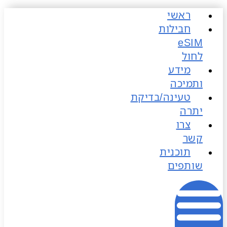
ראשי
כן
חבילות
לחול
מידע
ותמיכה
טעינה/בדיקת
יתרה
צרו
קשר
תוכנית
שותפים