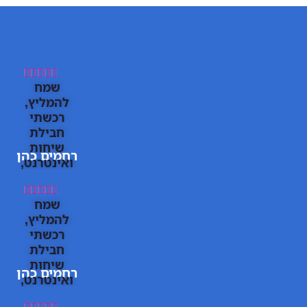





שמח
להמליץ,
רכשתי
חבילת
שיחות
רחמים כהן
ואינטרנט,
קליטה
מעולה!





שמח
תודה
להמליץ,
תוך כמה
רכשתי
דקות
חבילת
הצלחתי
שיחות
רחמים כהן
להתחבר,
ואינטרנט,
וכבר תוך
קליטה