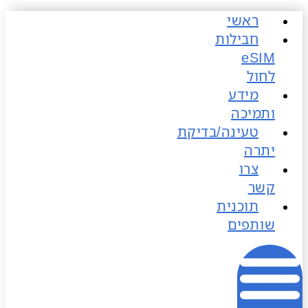
ראשי
כן
חבילות
לחול
מידע
ותמיכה
טעינה/בדיקת
יתרה
צרו
קשר
תוכנית
שותפים