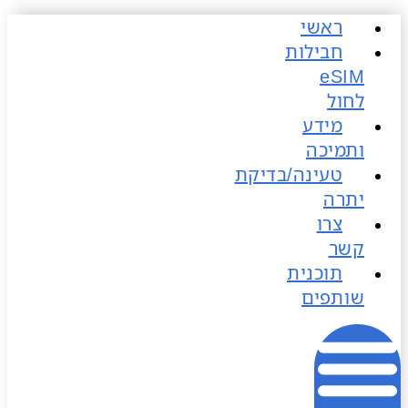
ראשי
כן
חבילות
לחול
מידע
ותמיכה
טעינה/בדיקת
יתרה
צרו
קשר
תוכנית
שותפים