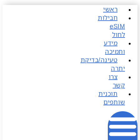
ראשי
כן
חבילות
לחול
מידע
ותמיכה
טעינה/בדיקת
יתרה
צרו
קשר
תוכנית
שותפים