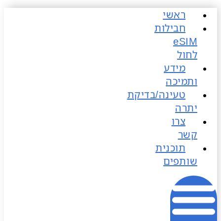
ראשי
כן
חבילות
לחול
מידע
ותמיכה
טעינה/בדיקת
יתרה
צרו
קשר
תוכנית
שותפים