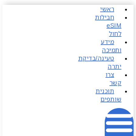
ראשי
כן
חבילות
לחול
מידע
ותמיכה
טעינה/בדיקת
יתרה
צרו
קשר
תוכנית
שותפים