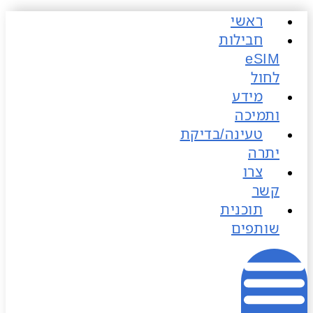
ראשי
כן
חבילות
לחול
מידע
ותמיכה
טעינה/בדיקת
יתרה
צרו
קשר
תוכנית
שותפים