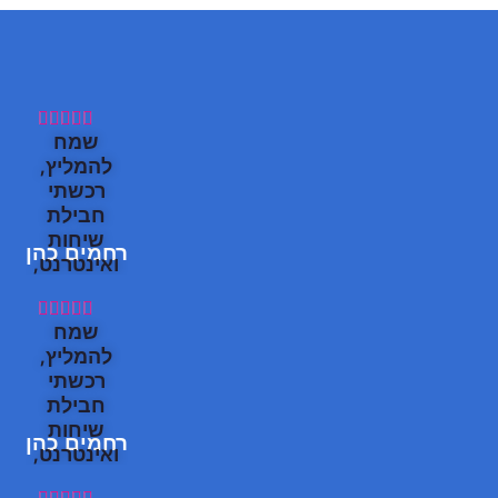





שמח
להמליץ,
רכשתי
חבילת
שיחות
רחמים כהן
ואינטרנט,
קליטה
מעולה!





שמח
תודה
להמליץ,
תוך כמה
רכשתי
דקות
חבילת
הצלחתי
שיחות
רחמים כהן
להתחבר,
ואינטרנט,
וכבר תוך
קליטה