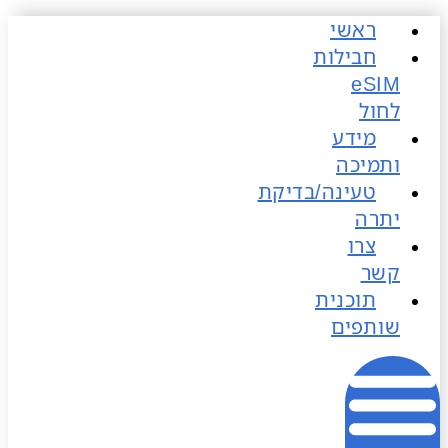
ראשי
כן
חבילות
לחול
מידע
ותמיכה
טעינה/בדיקת
יתרה
צרו
קשר
תוכנית
שותפים