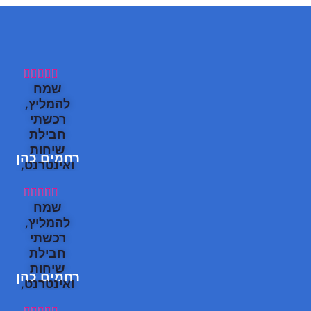





שמח
להמליץ,
רכשתי
חבילת
שיחות
רחמים כהן
ואינטרנט,
קליטה
מעולה!





שמח
תודה
להמליץ,
תוך כמה
רכשתי
דקות
חבילת
הצלחתי
שיחות
רחמים כהן
להתחבר,
ואינטרנט,
וכבר תוך
קליטה