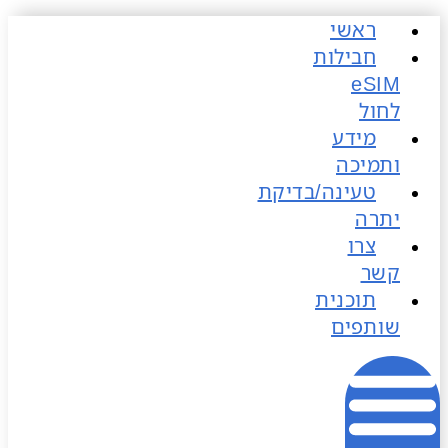
ראשי
כן
חבילות
לחול
מידע
ותמיכה
טעינה/בדיקת
יתרה
צרו
קשר
תוכנית
שותפים