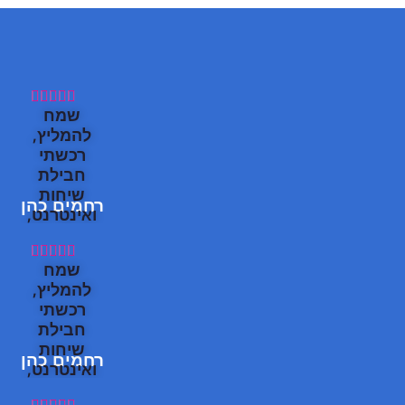





שמח
להמליץ,
רכשתי
חבילת
שיחות
רחמים כהן
ואינטרנט,
קליטה
מעולה!





שמח
תודה
להמליץ,
תוך כמה
רכשתי
דקות
חבילת
הצלחתי
שיחות
רחמים כהן
להתחבר,
ואינטרנט,
וכבר תוך
קליטה