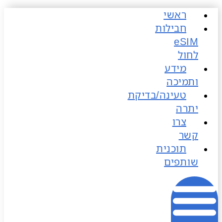
ראשי
כן
חבילות
לחול
מידע
ותמיכה
טעינה/בדיקת
יתרה
צרו
קשר
תוכנית
שותפים