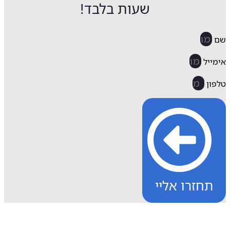
שעות בלבד!
ייל
ון
תחזרו אליי
דע ותמיכה