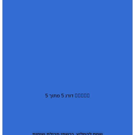





דורג 5 מתוך 5
שמח להמליץ, רכשתי חבילת שיחות